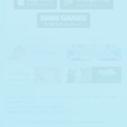
※AppleとAppleのロゴ、App Storeは、米国およびその他の国で登録されたApple
Inc.の商標です。
※Google Play は Google LLC の商標です。
※期間・内容は予告なく変更となる場合がございます
THE IDOLM@STER™& ©Bandai Namco Entertainment Inc.