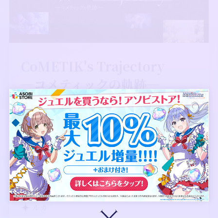
CoMETIK's Trajectory
─コメティックの軌跡─
はるき
コメティックが結成してから、
いろいろありましたね～
羽那
なんだかあっという間だねー！
ルカちゃんは印象に残ってることある？
ルカ