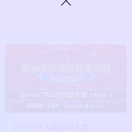
──……さぁ
MORE
シャニマス流行語大賞